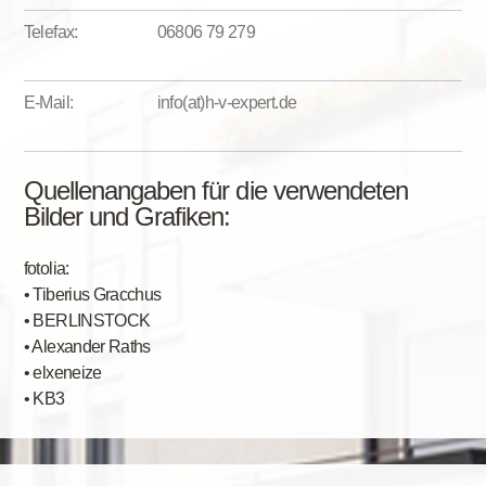
Telefax:
06806 79 279
E-Mail:
info(at)h-v-expert.de
Quellenangaben für die verwendeten
Bilder und Grafiken:
fotolia:
• Tiberius Gracchus
• BERLINSTOCK
• Alexander Raths
• elxeneize
• KB3