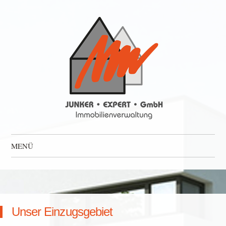
Junker Expert
Immoblienverwaltung
MENÜ
Zum Inhalt springen
Unser Einzugsgebiet